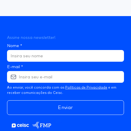
Assine nossa newsletter!
Nome
*
E-mail
*
Ao enviar, você concorda com as
Políticas de Privacidade
e em
receber comunicações do Ceisc.
Enviar