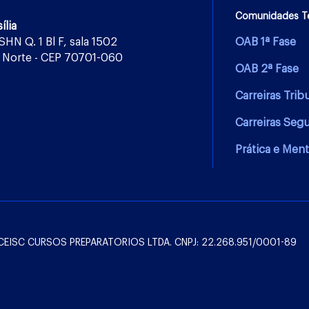
Comunidades T
ília
 SHN Q. 1 Bl F, sala 1502
OAB 1ª Fase
 Norte - CEP 70701-060
OAB 2ª Fase
Carreiras Trib
Carreiras Seg
Prática e Ment
l: CEISC CURSOS PREPARATORIOS LTDA. CNPJ: 22.268.951/0001-89