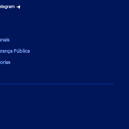
elegram
unais
urança Pública
orias