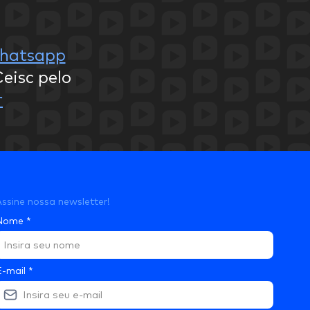
hatsapp
eisc pelo
r
ssine nossa newsletter!
Nome
*
E-mail
*