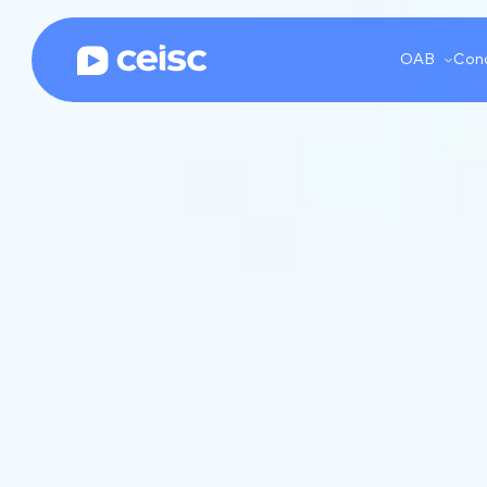
Ceisc | Cursos online para OAB, Concursos e Prática jurídica
OAB
Conc