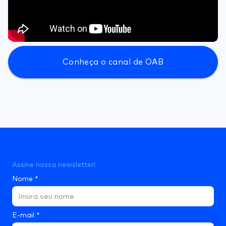
Conheça o canal de OAB
Assine nossa newsletter!
Nome
*
E-mail
*