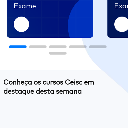
Exame
Exa
Conheça os cursos Ceisc em
destaque desta semana