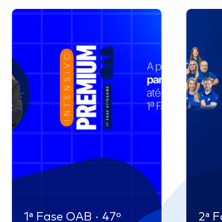
1ª Fase OAB · 47º
2ª F