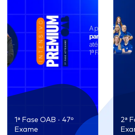
1ª Fase OAB · 47º
2ª F
Exame
Exa