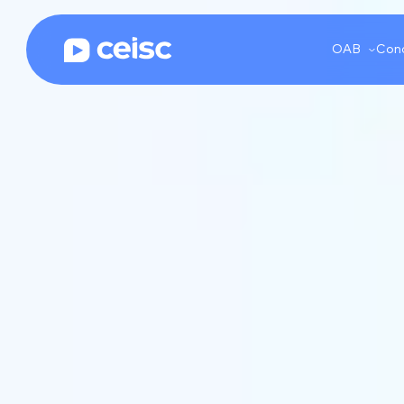
Ceisc | Cursos online para OAB, Concursos e Prática jurídica
OAB
Conc