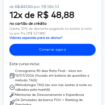
de
R$ 837,90
por
R$ 586,53
12
x de
R$ 48,88
no cartão de crédito
Ganhe
10
% de desconto pagando no boleto à vista
ou por Pix (
R$ 527,88
)
Valores especiais para ex-alunos*
Comprar agora
Este curso inclui:
Cronograma 90 dias Reta Final - início em
13/07/2026 (focado em bateria de questões e
método TAQ)
Metodologia TAQ (ao vivo nas sextas à noite ou
sábados pela manhã)
Mentorias de Direcionamento e Experiência
04 Simulados da banca FGV + Ranking de
Simulados