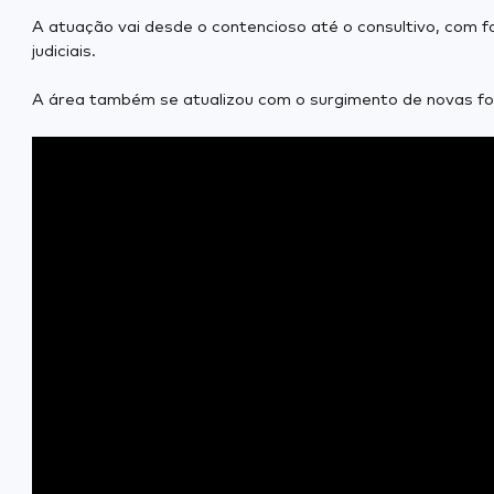
A atuação vai desde o contencioso até o consultivo, com f
judiciais.
A área também se atualizou com o surgimento de novas for