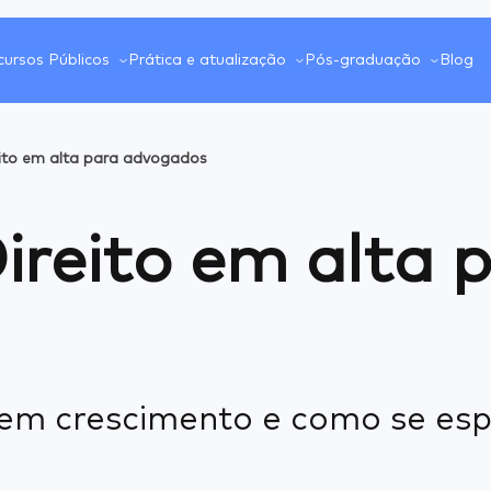
ursos Públicos
Prática e atualização
Pós-graduação
Blog
eito em alta para advogados
ireito em alta 
em crescimento e como se espe