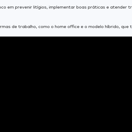
oco em prevenir litígios, implementar boas práticas e atender
mas de trabalho, como o home office e o modelo híbrido, que 