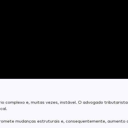
o complexo e, muitas vezes, instável. O advogado tributarista
cal.
 promete mudanças estruturais e, consequentemente, aumento d