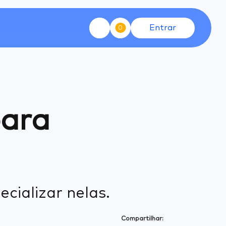
Entrar
0
para
cializar nelas.
Compartilhar: