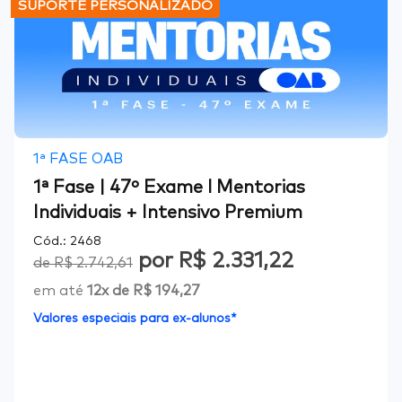
SUPORTE PERSONALIZADO
1ª FASE OAB
1ª Fase | 47º Exame l Mentorias
Individuais + Intensivo Premium
Cód.:
2468
por
R$ 2.331,22
de
R$ 2.742,61
em até
12
x de
R$ 194,27
Valores especiais para ex-alunos*