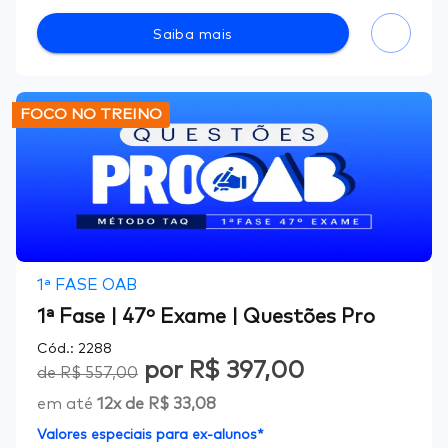
Saiba mais
FOCO NO TREINO
1ª FASE OAB
1ª Fase | 47º Exame | Questões Pro
Cód.:
2288
por
R$ 397,00
de
R$ 557,00
em até
12
x de
R$ 33,08
Valores especiais para ex-alunos*