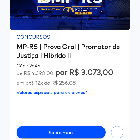
CONCURSOS
MP-RS | Prova Oral | Promotor de
Justiça | Híbrido II
Cód.:
2645
por
R$ 3.073,00
de
R$ 4.390,00
em até
12
x de
R$ 256,08
Valores especiais para ex-alunos*
Saiba mais