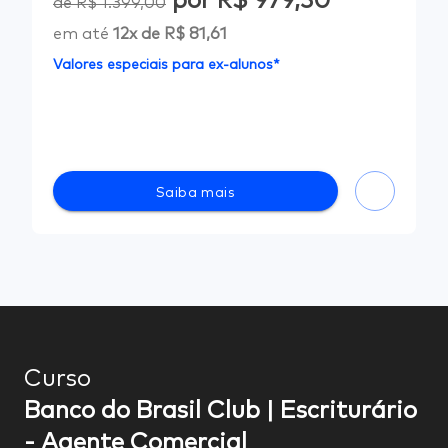
por
R$ 979,30
de
R$ 1.399,00
em até
12
x de
R$ 81,61
Valores especiais para ex-alunos*
Saiba mais
Curso
Banco do Brasil Club | Escriturário
- Agente Comercial