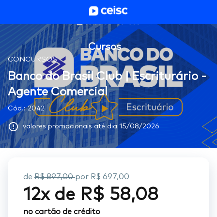
Cursos
CONCURSOS
Banco do Brasil Club | Escriturário -
Agente Comercial
Cód.:
2042
valores promocionais até dia
15/08/2026
de
R$ 897,00
por
R$ 697,00
12
x de
R$ 58,08
no cartão de crédito