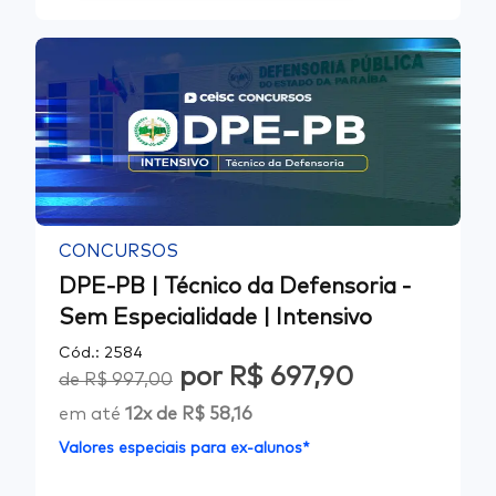
CONCURSOS
DPE-PB | Técnico da Defensoria -
Sem Especialidade | Intensivo
Cód.:
2584
por
R$ 697,90
de
R$ 997,00
em até
12
x de
R$ 58,16
Valores especiais para ex-alunos*