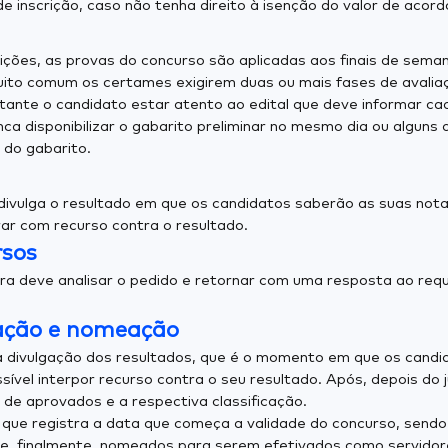
 inscrição, caso não tenha direito à isenção do valor de acor
crições, as provas do concurso são aplicadas aos finais de se
muito comum os certames exigirem duas ou mais fases de avaliaçõ
ante o candidato estar atento ao edital que deve informar cad
 disponibilizar o gabarito preliminar no mesmo dia ou alguns 
 do gabarito.
ivulga o resultado em que os candidatos saberão as suas nota
rar com recurso contra o resultado.
rsos
a deve analisar o pedido e retornar com uma resposta ao reque
cação e nomeação
a na divulgação dos resultados, que é o momento em que os can
ssível interpor recurso contra o seu resultado. Após, depois d
 de aprovados e a respectiva classificação.
 que registra a data que começa a validade do concurso, sendo
, finalmente, nomeados para serem efetivados como servidore