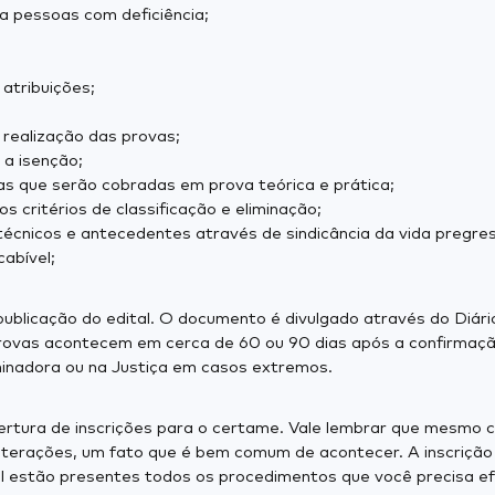
ra pessoas com deficiência;
atribuições;
 realização das provas;
 a isenção;
as que serão cobradas em prova teórica e prática;
s critérios de classificação e eliminação;
técnicos e antecedentes através de sindicância da vida pregre
abível;
ublicação do edital. O documento é divulgado através do Diário
provas acontecem em cerca de 60 ou 90 dias após a confirmação
minadora ou na Justiça em casos extremos.
bertura de inscrições para o certame. Vale lembrar que mesmo
erações, um fato que é bem comum de acontecer. A inscrição co
l estão presentes todos os procedimentos que você precisa ef