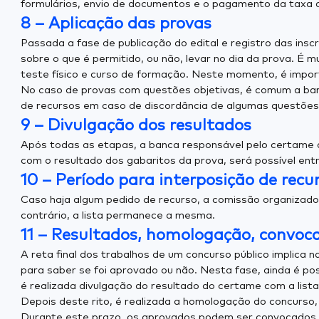
formulários, envio de documentos e o pagamento da taxa de
8 – Aplicação das provas
Passada a fase de publicação do edital e registro das ins
sobre o que é permitido, ou não, levar no dia da prova. É 
teste físico e curso de formação. Neste momento, é import
No caso de provas com questões objetivas, é comum a banca
de recursos em caso de discordância de algumas questões
9 – Divulgação dos resultados
Após todas as etapas, a banca responsável pelo certame d
com o resultado dos gabaritos da prova, será possível ent
10 – Período para interposição de recu
Caso haja algum pedido de recurso, a comissão organizador
contrário, a lista permanece a mesma.
11 – Resultados, homologação, convo
A reta final dos trabalhos de um concurso público implic
para saber se foi aprovado ou não. Nesta fase, ainda é po
é realizada divulgação do resultado do certame com a lista
Depois deste rito, é realizada a homologação do concurso,
Durante este prazo, os aprovados podem ser convocados e