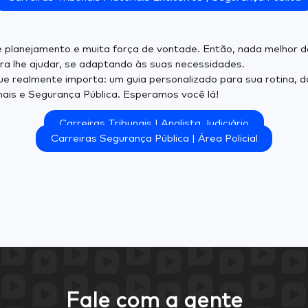
lve planejamento e muita força de vontade. Então, nada melho
ra lhe ajudar, se adaptando às suas necessidades.
e realmente importa: um guia personalizado para sua rotina, d
unais e Segurança Pública. Esperamos você lá!
Carreiras Tribunais | Analista Judiciário
Carreiras Segurança Pública | Área Policial
Fale com a gente