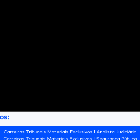
vos:
Carreiras Tribunais Materiais Exclusivos | Analista Judiciário
Carreiras Tribunais Materiais Exclusivos | Segurança Pública