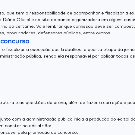
so, que tem a responsabilidade de acompanhar e fiscalizar a e
Diário Oficial e no site da banca organizadora em alguns casos
erna do certame. Vale lembrar que comissão deve ser composta 
res, procuradores, defensores públicos, entre outros.
 concurso
e fiscalizar a execução dos trabalhos, a quarta etapa da jorn
ministração pública, sendo ela responsável por aplicar todas a
trutura e as questões da prova, além de fazer a correção e pu
to com a administração pública inicia a produção do edital do 
 constar no edital são:
ponsável pela promoção do concurso;