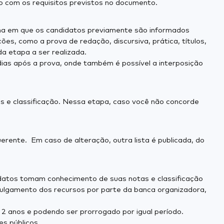
do com os requisitos previstos no documento.
mana em que os candidatos previamente são informados
es, como a prova de redação, discursiva, prática, títulos,
a etapa a ser realizada.
dias após a prova, onde também é possível a interposição
s e classificação. Nessa etapa, caso você não concorde
rente. Em caso de alteração, outra lista é publicada, do
didatos tomam conhecimento de suas notas e classificação
o julgamento dos recursos por parte da banca organizadora,
 2 anos e podendo ser prorrogado por igual período.
s públicos.