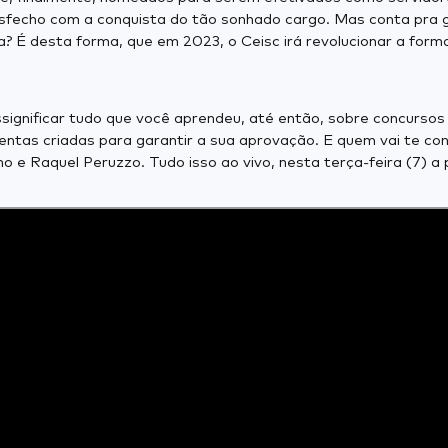
esfecho com a conquista do tão sonhado cargo. Mas conta pra 
? É desta forma, que em 2023, o Ceisc irá revolucionar a for
ignificar tudo que você aprendeu, até então, sobre concursos
amentas criadas para garantir a sua aprovação. E quem vai te c
 e Raquel Peruzzo. Tudo isso ao vivo, nesta terça-feira (7) a 