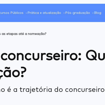
ursos Públicos
Prática e atualização
Pós-graduação
Blog
is as etapas até a nomeação?
 concurseiro: Qu
ção?
o é a trajetória do concurseir