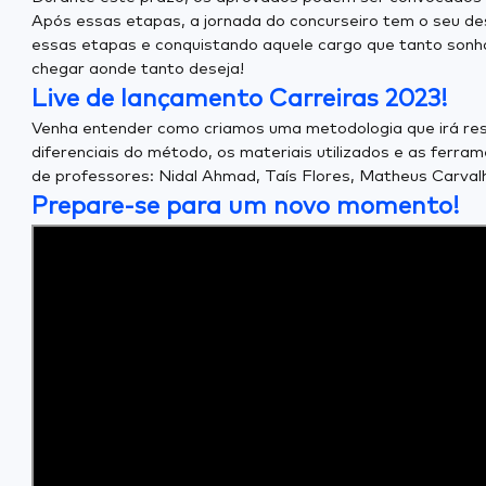
Após essas etapas, a jornada do concurseiro tem o seu d
essas etapas e conquistando aquele cargo que tanto sonha
chegar aonde tanto deseja!
Live de lançamento Carreiras 2023!
Venha entender como criamos uma metodologia que irá ress
diferenciais do método, os materiais utilizados e as ferr
de professores: Nidal Ahmad, Taís Flores, Matheus Carvalho
Prepare-se para um novo momento!