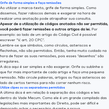
Grife de forma simples e faça remissões
Ao utilizar o marca-texto, grife de forma simples. Como
dissemos, fazer rabiscos demais e exagerar na hora de
realizar uma anotação pode atrapalhar sua consulta.
Apesar de a utilização de códigos anotados não ser permitida,
você poderá fazer remissões a outros artigos da lei.
Por
exemplo: ao lado de um artigo do Código Civil é possível
escrever “V. art. 20 CPC”.
Lembre-se que símbolos, como círculos, asteriscos e
flechinhas, não são permitidos. Então, tenha muito cuidado na
hora de fazer as suas remissões, pois esses “desenhos” são
irregulares.
A dica aqui é ser simples e não exagerar. Grife ou sublinhe o
que for mais importante de cada artigo e faça uma pequena
remissão. Não circule palavras, artigos ou faça asteriscos ao
lado de certos termos para não correr nenhum risco.
Utilize clipes ou os separadores permitidos
A última dica é em relação à separação dos códigos e leis
dentro do Vade Mecum. Como ele é um grande compilado das
legislações mais importantes do Direito, pode ser difícil e
demorado achar o necessário durante a prova.