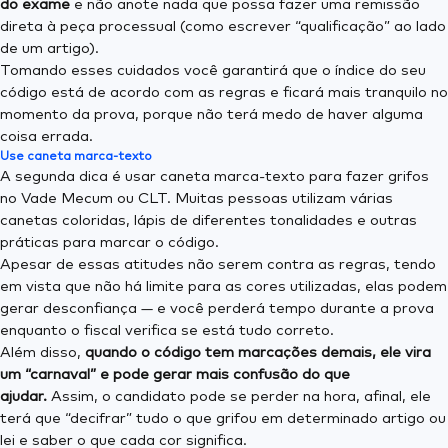
do exame
e não anote nada que possa fazer uma remissão
direta à peça processual (como escrever “qualificação” ao lado
de um artigo).
Tomando esses cuidados você garantirá que o índice do seu
código está de acordo com as regras e ficará mais tranquilo no
momento da prova, porque não terá medo de haver alguma
coisa errada.
Use caneta marca-texto
A segunda dica é usar caneta marca-texto para fazer grifos
no Vade Mecum ou CLT. Muitas pessoas utilizam várias
canetas coloridas, lápis de diferentes tonalidades e outras
práticas para marcar o código.
Apesar de essas atitudes não serem contra as regras, tendo
em vista que não há limite para as cores utilizadas, elas podem
gerar desconfiança — e você perderá tempo durante a prova
enquanto o fiscal verifica se está tudo correto.
Além disso,
quando o código tem marcações demais, ele vira
um “carnaval” e pode gerar mais confusão do que
ajudar.
Assim, o candidato pode se perder na hora, afinal, ele
terá que “decifrar” tudo o que grifou em determinado artigo ou
lei e saber o que cada cor significa.