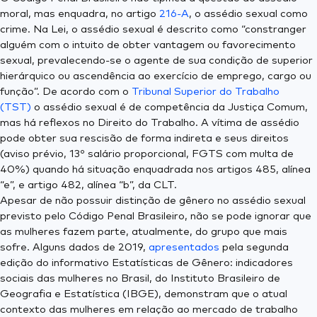
moral, mas enquadra, no artigo
216-A
, o assédio sexual como
crime. Na Lei, o assédio sexual é descrito como “constranger
alguém com o intuito de obter vantagem ou favorecimento
sexual, prevalecendo-se o agente de sua condição de superior
hierárquico ou ascendência ao exercício de emprego, cargo ou
função”. De acordo com o
Tribunal Superior do Trabalho
(TST)
o assédio sexual é de competência da Justiça Comum,
mas há reflexos no Direito do Trabalho. A vítima de assédio
pode obter sua rescisão de forma indireta e seus direitos
(aviso prévio, 13º salário proporcional, FGTS com multa de
40%) quando há situação enquadrada nos artigos 485, alínea
“e”, e artigo 482, alínea “b”, da CLT.
Apesar de não possuir distinção de gênero no assédio sexual
previsto pelo Código Penal Brasileiro, não se pode ignorar que
as mulheres fazem parte, atualmente, do grupo que mais
sofre. Alguns dados de 2019,
apresentados
pela segunda
edição do informativo Estatísticas de Gênero: indicadores
sociais das mulheres no Brasil, do Instituto Brasileiro de
Geografia e Estatística (IBGE), demonstram que o atual
contexto das mulheres em relação ao mercado de trabalho