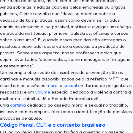
em razão do assédio, assim como ser menos produtivo”.
Ainda sobre as medidas cabíveis pelas empresas ou órgãos
públicos, Cleize ressalta que “deve-se orientar sobre a
vedação de tais práticas, assim como devem ser criados
canais de denúncia e, se possível, instituir e divulgar um código
de ética da instituição, promover palestras, oficinas e cursos
sobre o assunto”. E, quando essas medidas não entregam o
resultado esperado, observa-se a questão da produção de
provas. Sobre esse aspecto, nossa professora indica que
sejam levantados “documentos, como mensagens e filmagens,
e testemunhas”.
Um exemplo observado de iniciativas de prevenção são as
cartilhas e manuais disponibilizados pelo já referido MPT, que
discutem os assédios
moral
e
sexual
em forma de perguntas e
respostas; e um
volume
especial dedicado à violência contra a
mulher no trabalho. Já o Senado Federal provê
uma
cartilha
dedicada ao assédio moral e sexual no trabalho,
inclusive com exemplos, facilitando a identificação de possíveis
situações de abuso.
Código Penal, CLT e o contexto brasileiro
O Código Penal Brasileiro não tipifica a questão do assédio