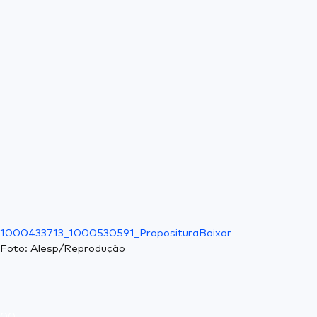
1000433713_1000530591_Propositura
Baixar
Foto: Alesp/Reprodução
0
0