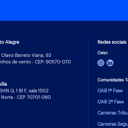
to Alegre
Redes sociais
Ceisc
 Olavo Barreto Viana, 63
nhos de vento - CEP: 90570-070
Comunidades T
ília
 SHN Q. 1 Bl F, sala 1502
OAB 1ª Fase
 Norte - CEP 70701-060
OAB 2ª Fase
Carreiras Trib
Carreiras Seg