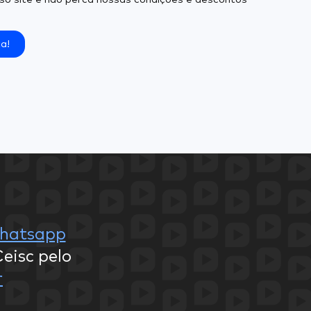
a!
hatsapp
eisc pelo
r