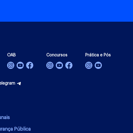
OAB
Concursos
Prática e Pós
elegram
unais
urança Pública