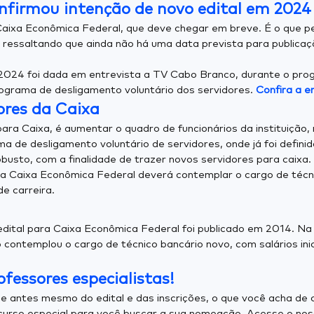
onfirmou intenção de novo edital em 2024
ixa Econômica Federal, que deve chegar em breve. É o que pen
, ressaltando que ainda não há uma data prevista para publicaç
024 foi dada em entrevista a TV Cabo Branco, durante o prog
ograma de desligamento voluntário dos servidores.
Confira a e
ores da Caixa
ra Caixa, é aumentar o quadro de funcionários da instituição, n
a de desligamento voluntário de servidores, onde já foi defin
obusto, com a finalidade de trazer novos servidores para caixa.
 da Caixa Econômica Federal deverá contemplar o cargo de técn
e carreira.
edital para Caixa Econômica Federal foi publicado em 2014. Na
 contemplou o cargo de técnico bancário novo, com salários inic
fessores especialistas!
e antes mesmo do edital e das inscrições, o que você acha de
curso especial para você buscar a sua nomeação. Acesse o nos