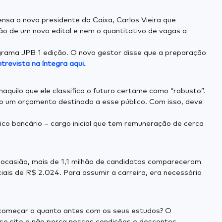
sa o novo presidente da Caixa, Carlos Vieira que
ão de um novo edital e nem o quantitativo de vagas a
rama JPB 1 edição. O novo gestor disse que a preparação
ntrevista na íntegra aqui.
aquilo que ele classifica o futuro certame como “robusto”.
ido um orçamento destinado a esse público. Com isso, deve
ico bancário – cargo inicial que tem remuneração de cerca
 ocasião, mais de 1,1 milhão de candidatos compareceram
iais de R$ 2.024. Para assumir a carreira, era necessário
 começar o quanto antes com os seus estudos? O
so site e não perca nossas condições e descontos