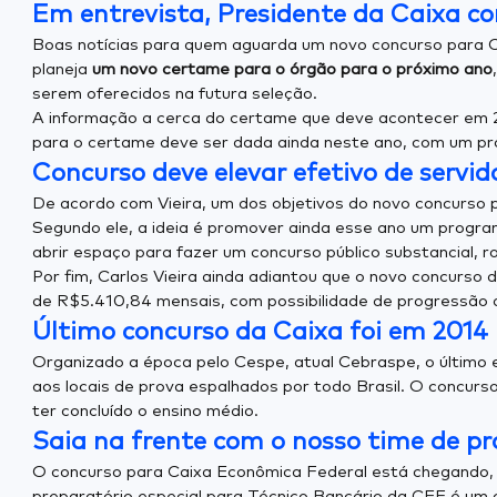
Em entrevista, Presidente da Caixa c
Boas notícias para quem aguarda um novo concurso para Ca
planeja
um novo certame para o órgão para o próximo ano
serem oferecidos na futura seleção.
A informação a cerca do certame que deve acontecer em 2
para o certame deve ser dada ainda neste ano, com um pr
Concurso deve elevar efetivo de servid
De acordo com Vieira, um dos objetivos do novo concurso pa
Segundo ele, a ideia é promover ainda esse ano um program
abrir espaço para fazer um concurso público substancial, r
Por fim, Carlos Vieira ainda adiantou que o novo concurso
de R$5.410,84 mensais, com possibilidade de progressão d
Último concurso da Caixa foi em 2014
Organizado a época pelo Cespe, atual Cebraspe, o último 
aos locais de prova espalhados por todo Brasil. O concurso
ter concluído o ensino médio.
Saia na frente com o nosso time de pro
O concurso para Caixa Econômica Federal está chegando, 
preparatório especial para Técnico Bancário da CEF é um 