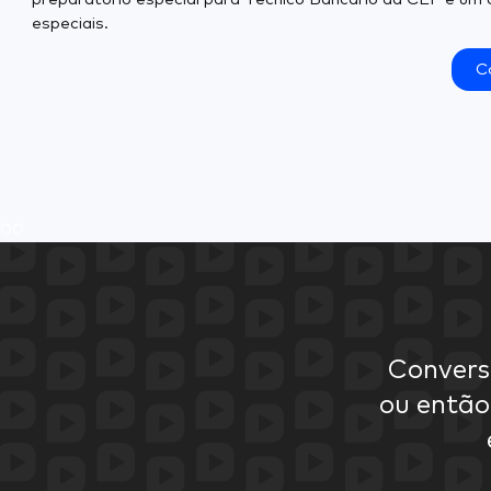
especiais.
C
0
0
Convers
ou então