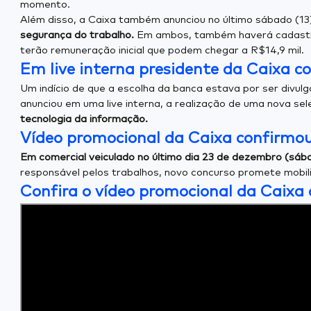
momento.
Além disso, a Caixa também anunciou no último sábado (13
segurança do trabalho.
Em ambos, também haverá cadastro 
terão remuneração inicial que podem chegar a R$14,9 mil.
Em live interna presidente da Caixa c
Um indício de que a escolha da banca estava por ser divul
anunciou em uma live interna, a realização de uma nova sel
tecnologia da informação.
Vídeo promocional da Caixa confirmo
Em comercial veiculado no último dia 23 de dezembro (sába
responsável pelos trabalhos, novo concurso promete mobili
Confira o vídeo promocional da Caixa