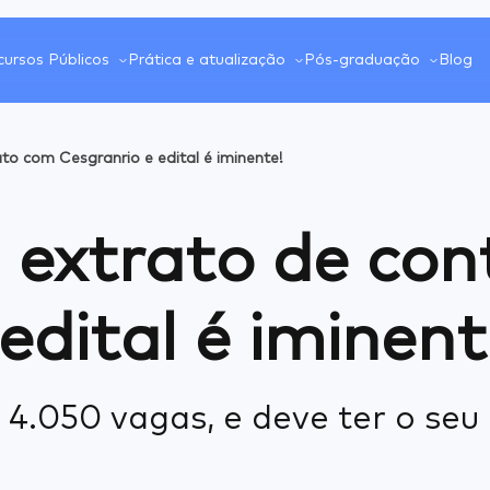
ursos Públicos
Prática e atualização
Pós-graduação
Blog
to com Cesgranrio e edital é iminente!
a extrato de co
edital é iminent
 4.050 vagas, e deve ter o seu 