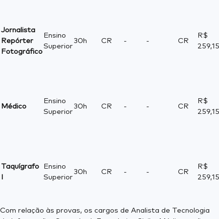
Jornalista
Ensino
R$
Repórter
30h
CR
-
-
CR
Superior
259,1
Fotográfico
Ensino
R$
Médico
30h
CR
-
-
CR
Superior
259,1
Taquígrafo
Ensino
R$
30h
CR
-
-
CR
I
Superior
259,1
Com relação às provas, os cargos de Analista de Tecnologia