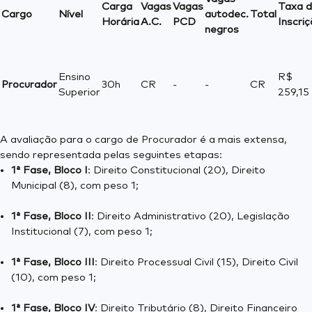
Carga
Vagas
Vagas
Taxa 
Cargo
Nível
autodec.
Total
Horária
A.C.
PCD
Inscri
negros
Ensino
R$
Procurador
30h
CR
-
-
CR
Superior
259,15
A avaliação para o cargo de Procurador é a mais extensa,
sendo representada pelas seguintes etapas:
1ª Fase, Bloco I
: Direito Constitucional (20), Direito
Municipal (8), com peso 1;
1ª Fase, Bloco II
: Direito Administrativo (20), Legislação
Institucional (7), com peso 1;
1ª Fase, Bloco III
: Direito Processual Civil (15), Direito Civil
(10), com peso 1;
1ª Fase, Bloco IV
: Direito Tributário (8), Direito Financeiro