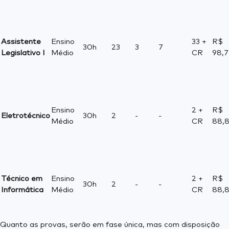
Assistente
Ensino
33 +
R$
30h
23
3
7
Legislativo I
Médio
CR
98,7
Ensino
2 +
R$
Eletrotécnico
30h
2
-
-
Médio
CR
88,
Técnico em
Ensino
2 +
R$
30h
2
-
-
Informática
Médio
CR
88,
Quanto as provas, serão em fase única, mas com disposição