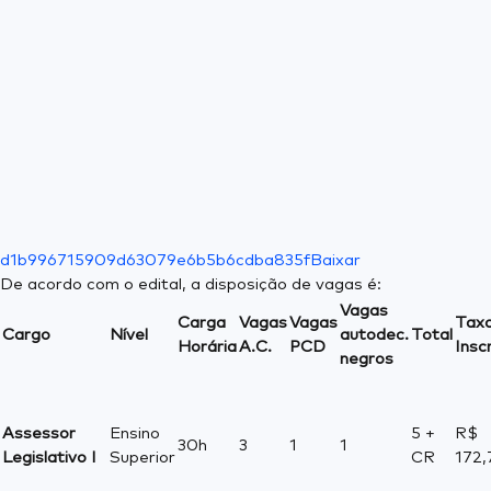
d1b996715909d63079e6b5b6cdba835f
Baixar
De acordo com o edital, a disposição de vagas é:
Vagas
Carga
Vagas
Vagas
Tax
Cargo
Nível
autodec.
Total
Horária
A.C.
PCD
Insc
negros
Assessor
Ensino
5 +
R$
30h
3
1
1
Legislativo I
Superior
CR
172,