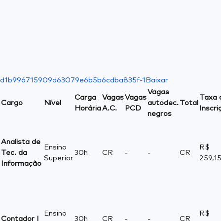
d1b996715909d63079e6b5b6cdba835f-1
Baixar
Vagas
Carga
Vagas
Vagas
Taxa 
Cargo
Nível
autodec.
Total
Horária
A.C.
PCD
Inscri
negros
Analista de
Ensino
R$
Tec. da
30h
CR
-
-
CR
Superior
259,1
Informação
Ensino
R$
Contador I
30h
CR
-
-
CR