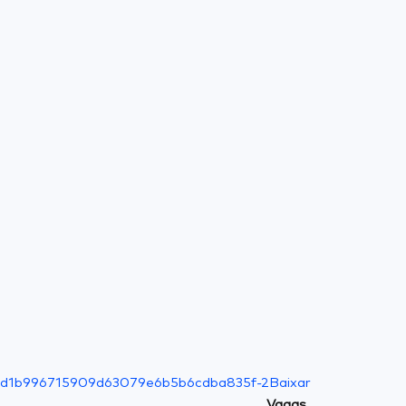
d1b996715909d63079e6b5b6cdba835f-2
Baixar
Vagas