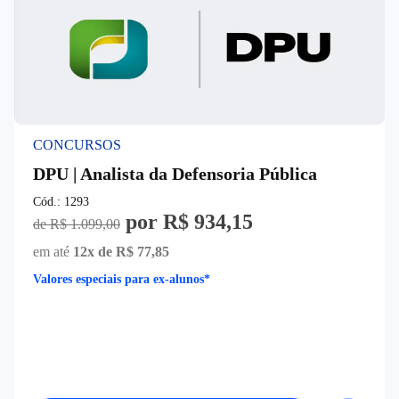
CONCURSOS
DPU | Analista da Defensoria Pública
Cód.:
1293
por
R$ 934,15
de
R$ 1.099,00
em até
12
x de
R$ 77,85
Valores especiais para ex-alunos*