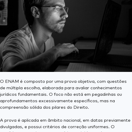
O ENAM é composto por uma prova objetiva, com questões
de múltipla escolha, elaborada para avaliar conhecimentos
jurídicos fundamentais. O foco não está em pegadinhas ou
aprofundamentos excessivamente específicos, mas na
compreensão sólida dos pilares do Direito.
A prova é aplicada em âmbito nacional, em datas previamente
divulgadas, e possui critérios de correção uniformes. O