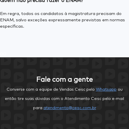
Quem não precisa fazer o ENAM?
Em regra, todos os candidatos à magistratura precisam do
ENAM, salvo exceções expressamente previstas em normas
específicas.
0
0
Fale com a gente
Converse com a equipe de Vendas Ceisc pelo
Whatsapp
ou
então tire suas dúvidas com o Atendimento Ceisc pelo e-mail
para
atendimento@ceisc.com.br