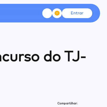
Entrar
0
ncurso do TJ-
Compartilhar: