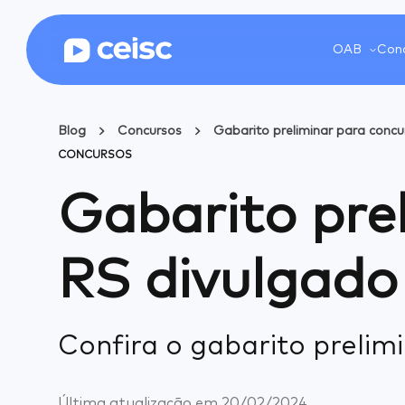
OAB
Conc
Blog
Concursos
Gabarito preliminar para conc
CONCURSOS
Gabarito pre
RS divulgado
Confira o gabarito prelimi
Última atualização em
20/02/2024