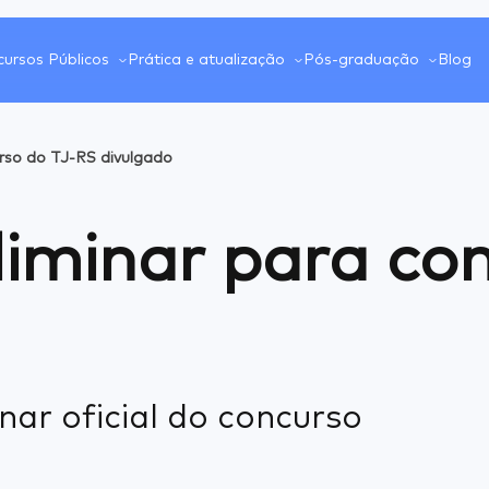
ursos Públicos
Prática e atualização
Pós-graduação
Blog
urso do TJ-RS divulgado
liminar para co
nar oficial do concurso