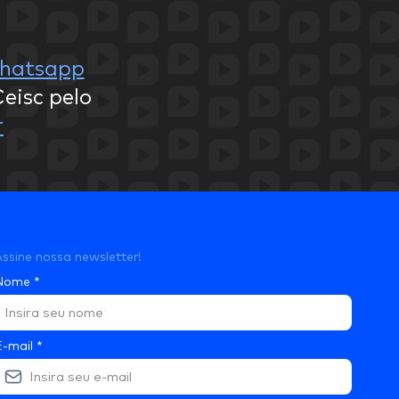
hatsapp
eisc pelo
r
ssine nossa newsletter!
Nome
*
E-mail
*