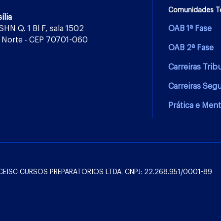
Comunidades T
ília
 SHN Q. 1 Bl F, sala 1502
OAB 1ª Fase
 Norte - CEP 70701-060
OAB 2ª Fase
Carreiras Trib
Carreiras Seg
Prática e Ment
l: CEISC CURSOS PREPARATORIOS LTDA. CNPJ: 22.268.951/0001-89