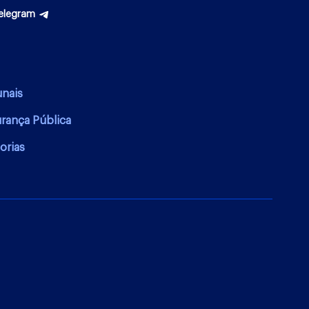
elegram
unais
urança Pública
orias