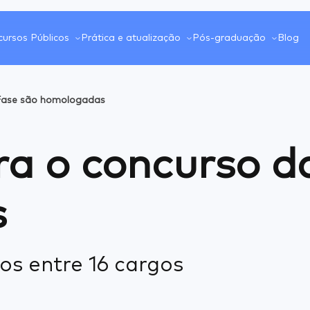
ursos Públicos
Prática e atualização
Pós-graduação
Blog
 Fase são homologadas
ara o concurso d
s
tos entre 16 cargos