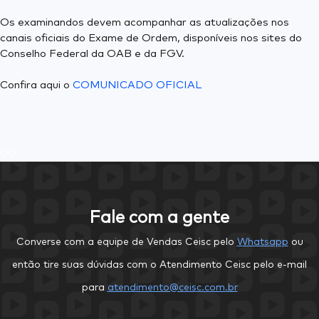
Os examinandos devem acompanhar as atualizações nos
canais oficiais do Exame de Ordem, disponíveis nos sites do
Conselho Federal da OAB e da FGV.
Confira aqui o
COMUNICADO OFICIAL
0
0
Fale com a gente
Converse com a equipe de Vendas Ceisc pelo
Whatsapp
ou
então tire suas dúvidas com o Atendimento Ceisc pelo e-mail
para
atendimento@ceisc.com.br