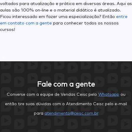
voltados para atualização e prática em diversas áreas. Aqui as
aulas são 100% on-line e o material didático é atualizado.
Ficou interessado em fazer uma especialização? Então
entre
em contato com a gente
para conhecer todos os nossos
cursos!
0
0
Fale com a gente
Converse com a equipe de Vendas Ceisc pelo
Whatsapp
ou
então tire suas dúvidas com o Atendimento Ceisc pelo e-mail
para
atendimento@ceisc.com.br