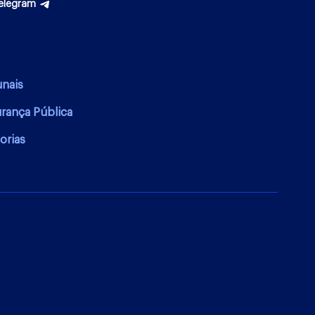
elegram
unais
urança Pública
orias