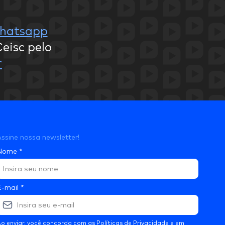
hatsapp
eisc pelo
r
ssine nossa newsletter!
Nome
*
E-mail
*
o enviar, você concorda com as
Políticas de Privacidade
e em