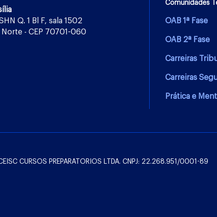
Comunidades T
ília
 SHN Q. 1 Bl F, sala 1502
OAB 1ª Fase
 Norte - CEP 70701-060
OAB 2ª Fase
Carreiras Trib
Carreiras Seg
Prática e Ment
l: CEISC CURSOS PREPARATORIOS LTDA. CNPJ: 22.268.951/0001-89