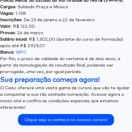
Polícia Militar do Estado do Rio Grande do Norte (PM-RN)
Cargos
: Soldado Praça e Músico
Vagas
: 1.158
Inscrições
: De 23 de janeiro a 22 de fevereiro
Valor
: R$ 122,50
Provas
: 26 de março
Salário inicial
: R$ 1.302,00 (durante do curso de formação)
após até R$ 3.929,01
Banca
:
IBFC
Por fim, o prazo de validade do certame é de dois anos, a
partir da homologação do resultado final, podendo ser
prorrogado, uma vez, por igual período.
Sua preparação começa agora!
O Ceisc oferece uma vasta gama de cursos que vão te ajudar
a conquistar a sua tão sonhada nomeação. Acesse agora o
nosso site e confira as condições especiais que estamos
oferecendo!
Clique aqui e conheça os nossos cursos!