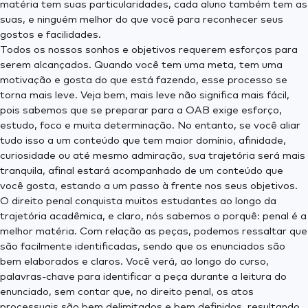
matéria tem suas particularidades, cada aluno também tem as
suas, e ninguém melhor do que você para reconhecer seus
gostos e facilidades.
Todos os nossos sonhos e objetivos requerem esforços para
serem alcançados. Quando você tem uma meta, tem uma
motivação e gosta do que está fazendo, esse processo se
torna mais leve. Veja bem, mais leve não significa mais fácil,
pois sabemos que se preparar para a OAB exige esforço,
estudo, foco e muita determinação. No entanto, se você aliar
tudo isso a um conteúdo que tem maior domínio, afinidade,
curiosidade ou até mesmo admiração, sua trajetória será mais
tranquila, afinal estará acompanhado de um conteúdo que
você gosta, estando a um passo à frente nos seus objetivos.
O direito penal conquista muitos estudantes ao longo da
trajetória acadêmica, e claro, nós sabemos o porquê: penal é a
melhor matéria. Com relação as peças, podemos ressaltar que
são facilmente identificadas, sendo que os enunciados são
bem elaborados e claros. Você verá, ao longo do curso,
palavras-chave para identificar a peça durante a leitura do
enunciado, sem contar que, no direito penal, os atos
processuais são bem delimitados e bem definidos, resultando