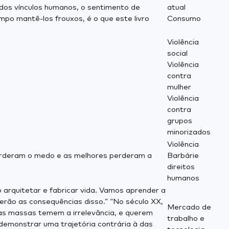
 dos vínculos humanos, o sentimento de
atual
mpo mantê-los frouxos, é o que este livro
Consumo
Violência
social
Violência
contra
mulher
Violência
contra
grupos
minorizados
Violência
perderam o medo e as melhores perderam a
Barbárie
direitos
humanos
o arquitetar e fabricar vida. Vamos aprender a
erão as consequências disso.” “No século XX,
Mercado de
 as massas temem a irrelevância, e querem
trabalho e
demonstrar uma trajetória contrária à das