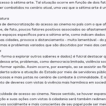
cesso à sétima arte. Tal situação ocorre em função de dois fato
 ser combatidos no cenário atual, uma vez que a sétima arte é 
ratura
alta de democratização do acesso ao cinema no país com o que
je, de fato, poucos fatores positivos associados ao afastament
de espaços específicos para a sétima arte, como indicam dado
a nas cidades, provoca o distanciamento - muito lamentável - do
mas e problemas variados que são discutidos por meio das cen
e
 forma a explorar outros saberes e dados) é fulcral destacar q
 dessa arte, problemas, como democracia limitada, violência so
formar opinião. Assim ocorre, por exemplo, ao se assistir ao film
 alerta sobre a atuação do Estado por meio de servidores públi
osas e mais justas no cenário de combate à criminalidade. E iss
ento de deveres com vistas à vivência mais harmônica em socie
ificuldade de acesso ao cinema. Nesse sentido, se houver expa
ação e suas ações com vistas à cidadania será também redimens
tivos socialmente e mais conscientes de seu papel pode ser meio