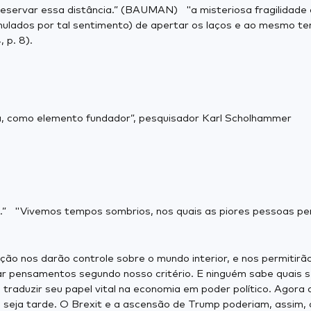
preservar essa distância.” (BAUMAN) "a misteriosa fragilidade
imulados por tal sentimento) de apertar os laços e ao mesmo te
 p. 8).
ira, como elemento fundador”, pesquisador Karl Scholhammer
itos.” "Vivemos tempos sombrios, nos quais as piores pessoas 
ção nos darão controle sobre o mundo interior, e nos permitirã
nar pensamentos segundo nosso critério. E ninguém sabe quais s
traduzir seu papel vital na economia em poder político. Agora
e seja tarde. O Brexit e a ascensão de Trump poderiam, assim, 