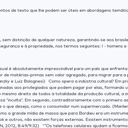
mentos de texto que lhe podem ser úteis em abordagens temátic
i, sem distinção de qualquer natureza, garantindo-se aos brasil
, à segurança e à propriedade, nos termos seguintes:
I - homens e
isual é absolutamente imprescindível para um país que enfrenta 
or de matérias-primas sem valor agregado, para migrar para a 
nzky e Luiz Bolognesi) Como opera a indústria cultural? Em prim
inadas aos privilegiados que podem pagar por elas, formando um
mesmo direito de todos à totalidade da produção cultural, a in
assa “inculta”. Em segundo, contraditoriamente com o primeiro a
e o que deseja, como o consumidor num supermercado. (Marile
mo a grande mídia de massa que para Bordieu era um instrume
 e outros, não existem forças externas. Existem instrumento
, 2012, 8:49/9:32) ““Os telefones celulares ajudam a ficarm