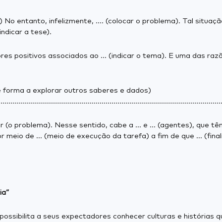
 No entanto, infelizmente, .... (colocar o problema). Tal situação
indicar a tese).
res positivos associados ao ... (indicar o tema). E uma das razõ
e forma a explorar outros saberes e dados)
................................................................................................................
oblema). Nesse sentido, cabe a ... e ... (agentes), que têm pod
or meio de ... (meio de execução da tarefa) a fim de que ... (fi
ia”
ossibilita a seus expectadores conhecer culturas e histórias q