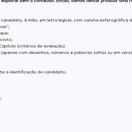
 explorar bem o conteúdo. Então, vamos tentar produzir uma 
candidato, à mão, em letra legível, com caneta esferográfica d
oas”;
que:
posto;
apítulo (critérios de avaliação).
 (apenas com desenhos, números e palavras soltas ou em versos
ite a identificação do candidato;
;