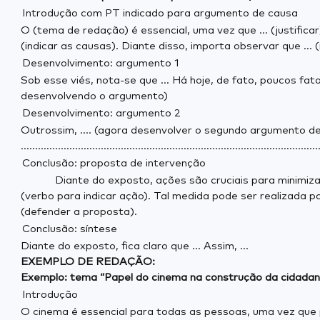
Introdução com PT indicado para argumento de causa
O (tema de redação) é essencial, uma vez que ... (justificar)
(indicar as causas). Diante disso, importa observar que ... (
Desenvolvimento: argumento 1
Sob esse viés, nota-se que ... Há hoje, de fato, poucos fato
desenvolvendo o argumento)
Desenvolvimento: argumento 2
Outrossim, .... (agora desenvolver o segundo argumento d
........................................................................................................
Conclusão: proposta de intervenção
Diante do exposto, ações são cruciais para minimizar (o pr
(verbo para indicar ação). Tal medida pode ser realizada p
(defender a proposta).
Conclusão: síntese
Diante do exposto, fica claro que ... Assim, ...
EXEMPLO DE REDAÇÃO:
Exemplo: tema “Papel do cinema na construção da cidadan
Introdução
O cinema é essencial para todas as pessoas, uma vez que p