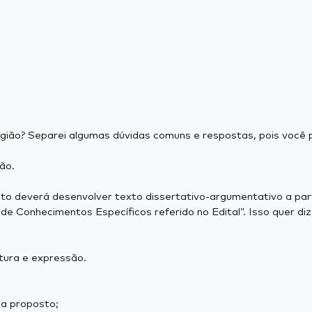
gião? Separei algumas dúvidas comuns e respostas, pois você 
ção.
to deverá desenvolver texto dissertativo-argumentativo a part
 Conhecimentos Específicos referido no Edital”. Isso quer di
utura e expressão.
ma proposto;