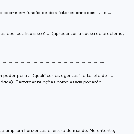
 ocorre em função de dois fatores principais, ... e ....
es que justifica isso é ... (apresentar a causa do problema,
..........................................................................................
er para ... (qualificar os agentes), a tarefa de ....
nalidade). Certamente ações como essas poderão ...
ue ampliam horizontes e leitura do mundo. No entanto,