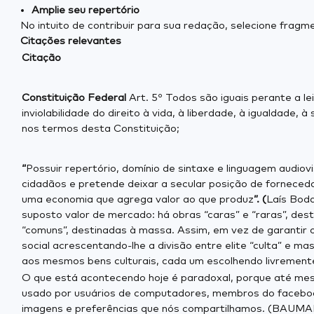
Amplie seu repertório
No intuito de contribuir para sua redação, selecione frag
Citações relevantes
Citação
Constituição Federal
Art. 5º Todos são iguais perante a le
inviolabilidade do direito à vida, à liberdade, à igualdade
nos termos desta Constituição;
“
Possuir repertório, domínio de sintaxe e linguagem audiov
cidadãos e pretende deixar a secular posição de forneced
uma economia que agrega valor ao que produz
”. (
Laís Boda
suposto valor de mercado: há obras “caras” e “raras”, dest
“comuns”, destinadas à massa. Assim, em vez de garantir o 
social acrescentando-lhe a divisão entre elite “culta” e m
aos mesmos bens culturais, cada um escolhendo livrement
O que está acontecendo hoje é paradoxal, porque até mes
usado por usuários de computadores, membros do facebook
imagens e preferências que nós compartilhamos. (BAUMAN