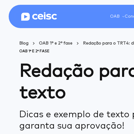
OAB
Conc
Blog
OAB 1° e 2° fase
Redação para o TRT4: di
OAB 1° E 2° FASE
Redação para
texto
Dicas e exemplo de texto 
garanta sua aprovação!