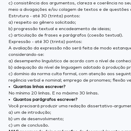
c) consistência dos argumentos, clareza e coerência no se
meio a divagações e/ou colagem de textos e de questões 
Estrutura - até 30 (trinta) pontos:
a) respeito ao gênero solicitado;
b) progressão textual e encadeamento de ideias;
c) articulação de frases e parágrafos (coesão textual).
Expressão - até 30 (trinta) pontos:
A avaliação da expressão não será feita de modo estanque
considerando-se:
a) desempenho linguístico de acordo com o nível de conhec
b) adequação do nível de linguagem adotado à produção pr
c) domínio da norma culta formal, com atenção aos seguint
regência verbal e nominal; emprego de pronomes; flexão ve
Quantas linhas escrever?
No mínimo 20 linhas. E no máximo 30 linhas.
Quantos parágrafos escrever?
Você precisará produzir uma redação dissertativo-argument
a) um de introdução;
b) um de desenvolvimento;
c) um de conclusão.