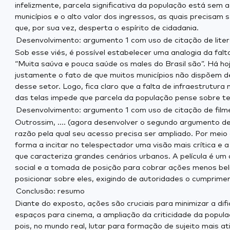
infelizmente, parcela significativa da população está sem a
municípios e o alto valor dos ingressos, as quais precisam
que, por sua vez, desperta o espírito de cidadania.
Desenvolvimento: argumento 1 com uso de citação de lite
Sob esse viés, é possível estabelecer uma analogia da f
“Muita saúva e pouca saúde os males do Brasil são”. Há ho
justamente o fato de que muitos municípios não dispõem 
desse setor. Logo, fica claro que a falta de infraestrutur
das telas impede que parcela da população pense sobre te
Desenvolvimento: argumento 1 com uso de citação de film
Outrossim, .... (agora desenvolver o segundo argumento de
razão pela qual seu acesso precisa ser ampliado. Por meio
forma a incitar no telespectador uma visão mais crítica e a 
que caracteriza grandes cenários urbanos. A película é um
social e a tomada de posição para cobrar ações menos belic
posicionar sobre eles, exigindo de autoridades o cumprim
Conclusão: resumo
Diante do exposto, ações são cruciais para minimizar a d
espaços para cinema, a ampliação da criticidade da popul
pois, no mundo real, lutar para formação de sujeito mais a