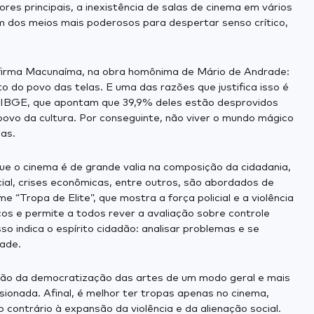
res principais, a inexistência de salas de cinema em vários
um dos meios mais poderosos para despertar senso crítico,
 afirma Macunaíma, na obra homônima de Mário de Andrade:
o do povo das telas. E uma das razões que justifica isso é
s IBGE, que apontam que 39,9% deles estão desprovidos
 povo da cultura. Por conseguinte, não viver o mundo mágico
as.
ue o cinema é de grande valia na composição da cidadania,
cial, crises econômicas, entre outros, são abordados de
e “Tropa de Elite”, que mostra a força policial e a violência
cos e permite a todos rever a avaliação sobre controle
o indica o espírito cidadão: analisar problemas e se
dade.
nsão da democratização das artes de um modo geral e mais
ionada. Afinal, é melhor ter tropas apenas no cinema,
 contrário à expansão da violência e da alienação social.