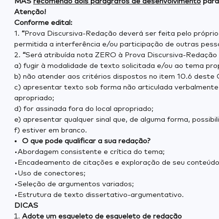
MAS
recomendo dois parágrafos de desenvolvimento
para
Atenção!
Conforme edital:
1.
“
Prova Discursiva-Redação deverá ser feita pelo próprio 
permitida a interferência e/ou participação de outras pess
2.
“
Será atribuída nota ZERO à Prova Discursiva-Redação 
a) fugir à modalidade de texto solicitada e/ou ao tema pro
b) não atender aos critérios dispostos no item 10.6 deste C
c) apresentar texto sob forma não articulada verbalmente
apropriado;
d) for assinada fora do local apropriado;
e) apresentar qualquer sinal que, de alguma forma, possibil
f) estiver em branco.
O que pode qualificar a sua redação?
•Abordagem consistente e crítica do tema;
•Encadeamento de citações e exploração de seu conteúdo
•Uso de conectores;
•Seleção de argumentos variados;
•Estrutura de texto dissertativo-argumentativo.
DICAS
Adote um esqueleto de esqueleto de redação