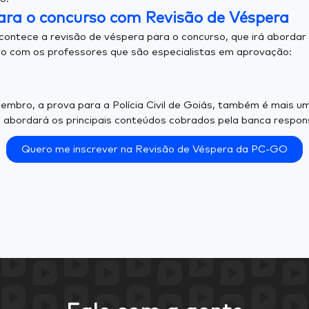
ara o concurso com Revisão de Véspera
ontece a revisão de véspera para o concurso, que irá abordar
vivo com os professores que são especialistas em aprovação:
mbro, a prova para a Polícia Civil de Goiás, também é mais u
e abordará os principais conteúdos cobrados pela banca respon
Quero me inscrever na Revisão de Véspera da PC-GO