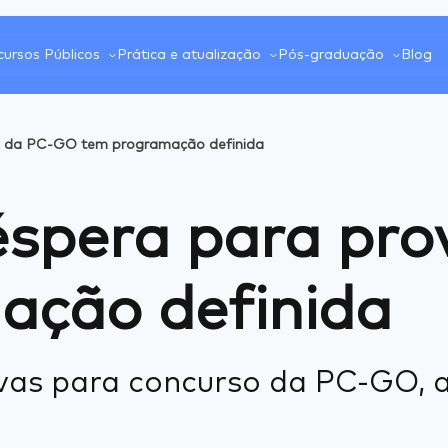
ursos Públicos
Prática e atualização
Pós-graduação
Blog
a da PC-GO tem programação definida
éspera para pr
ação definida
ovas para concurso da PC-GO,