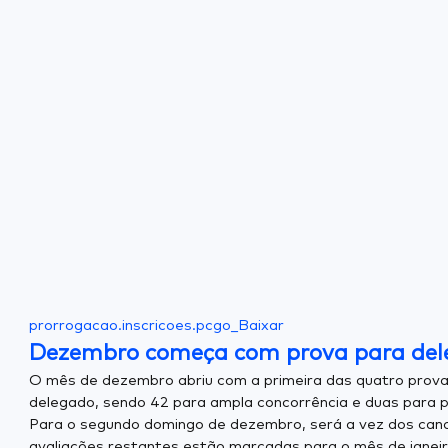
prorrogacao.inscricoes.pcgo_
Baixar
Dezembro começa com prova para de
O mês de dezembro abriu com a primeira das quatro provas
delegado, sendo 42 para ampla concorrência e duas para p
Para o segundo domingo de dezembro, será a vez dos cand
avaliações restantes estão marcadas para o mês de janeir